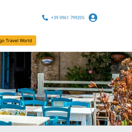
+39 0961 799205
go Travel World