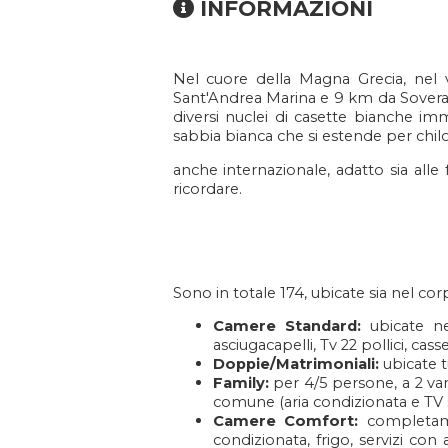
INFORMAZIONI
Nel cuore della Magna Grecia, nel v
Sant'Andrea Marina e 9 km da Soverato
diversi nuclei di casette bianche imm
sabbia bianca che si estende per chilo
anche internazionale, adatto sia alle 
ricordare.
Sono in totale 174, ubicate sia nel corp
Camere Standard:
ubicate nei
asciugacapelli, Tv 22 pollici, cass
Doppie/Matrimoniali:
ubicate t
Family:
per 4/5 persone, a 2 van
comune (aria condizionata e TV s
Camere Comfort:
completamen
condizionata, frigo, servizi con