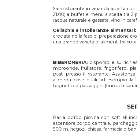
Sala ristorante in veranda aperta con 
21.00) a buffet e menu a scelta tra 2 
(acqua naturale e gassata, vino in cara
Celiachia e intolleranze alimentari:
crociata nella fase di preparazione e/
una grande varietà di alimenti fra cu
BIBERONERIA:
disponibile su richi
microonde, frullatore, frigorifero, pi
pasti presso il ristorante. Assistenz
alimenti base quali ad esempio latte
bagnetto e passeggini (fino ad esauri
SE
Bar a bordo piscina con soft all in
ascensore corpo centrale, parcheggio 
500 m. negozi, chiesa, farmacia e ba