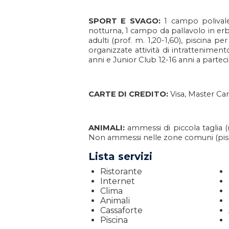
SPORT E SVAGO:
1 campo polivale
notturna, 1 campo da pallavolo in erba
adulti (prof. m. 1,20-1,60), piscina p
organizzate attività di intrattenimen
anni e Junior Club 12-16 anni a parte
CARTE DI CREDITO:
Visa, Master Ca
ANIMALI:
ammessi di piccola taglia (
Non ammessi nelle zone comuni (piscin
Lista servizi
Ristorante
Internet
Clima
Animali
Cassaforte
Piscina