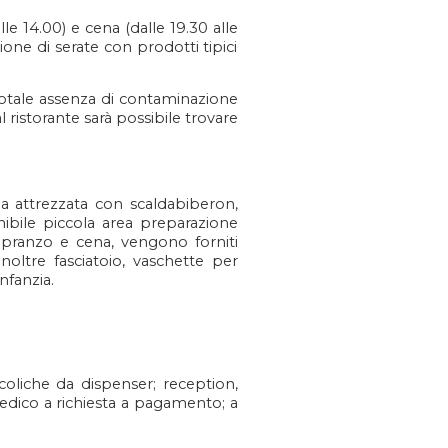
le 14.00) e cena (dalle 19.30 alle
ione di serate con prodotti tipici
 totale assenza di contaminazione
 ristorante sarà possibile trovare
na attrezzata con scaldabiberon,
ponibile piccola area preparazione
 A pranzo e cena, vengono forniti
noltre fasciatoio, vaschette per
nfanzia.
oliche da dispenser; reception,
medico a richiesta a pagamento; a