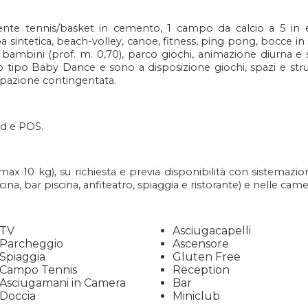
nte tennis/basket in cemento, 1 campo da calcio a 5 in e
 sintetica, beach-volley, canoe, fitness, ping pong, bocce in sp
er bambini (prof. m. 0,70), parco giochi, animazione diurna e 
to tipo Baby Dance e sono a disposizione giochi, spazi e stru
cipazione contingentata.
rd e POS.
max 10 kg), su richiesta e previa disponibilità con sistemaz
a, bar piscina, anfiteatro, spiaggia e ristorante) e nelle ca
TV
Asciugacapelli
Parcheggio
Ascensore
Spiaggia
Gluten Free
Campo Tennis
Reception
Asciugamani in Camera
Bar
Doccia
Miniclub