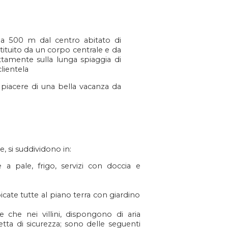
o a 500 m dal centro abitato di
tituito da un corpo centrale e da
ettamente sulla lunga spiaggia di
lientela
l piacere di una bella vacanza da
e, si suddividono in:
e a pale, frigo, servizi con doccia e
cate tutte al piano terra con giardino
 che nei villini, dispongono di aria
etta di sicurezza; sono delle seguenti