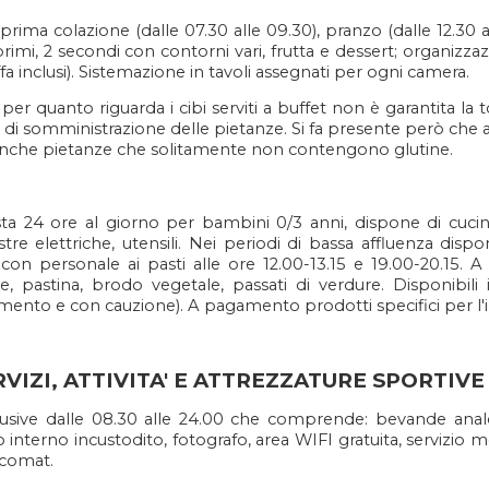
prima colazione (dalle 07.30 alle 09.30), pranzo (dalle 12.30 al
primi, 2 secondi con contorni vari, frutta e dessert; organizzaz
ffa inclusi). Sistemazione in tavoli assegnati per ogni camera.
per quanto riguarda i cibi serviti a buffet non è garantita la
o di somministrazione delle pietanze. Si fa presente però che al
i anche pietanze che solitamente non contengono glutine.
esta 24 ore al giorno per bambini 0/3 anni, dispone di cuci
astre elettriche, utensili. Nei periodi di bassa affluenza dis
a con personale ai pasti alle ore 12.00-13.15 e 19.00-20.15.
, pastina, brodo vegetale, passati di verdure. Disponibili i
mento e con cauzione). A pagamento prodotti specifici per l'i
RVIZI, ATTIVITA' E ATTREZZATURE SPORTIVE
clusive dalle 08.30 alle 24.00 che comprende: bevande analc
interno incustodito, fotografo, area WIFI gratuita, servizio 
ncomat.