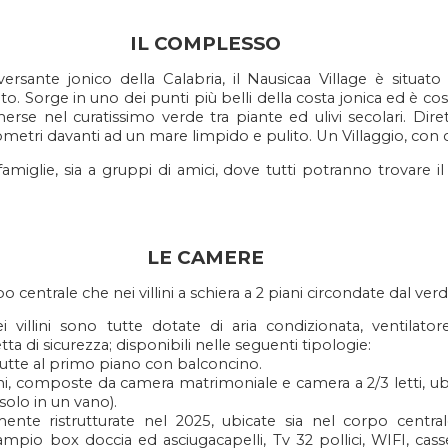
IL COMPLESSO
ersante jonico della Calabria, il Nausicaa Village è situat
. Sorge in uno dei punti più belli della costa jonica ed è cos
erse nel curatissimo verde tra piante ed ulivi secolari. Dir
metri davanti ad un mare limpido e pulito. Un Villaggio, con c
famiglie, sia a gruppi di amici, dove tutti potranno trovare i
LE CAMERE
o centrale che nei villini a schiera a 2 piani circondate dal verd
 villini sono tutte dotate di aria condizionata, ventilator
etta di sicurezza; disponibili nelle seguenti tipologie:
utte al primo piano con balconcino.
i, composte da camera matrimoniale e camera a 2/3 letti, ubi
olo in un vano).
te ristrutturate nel 2025, ubicate sia nel corpo centrale
 ampio box doccia ed asciugacapelli, Tv 32 pollici, WIFI, cass