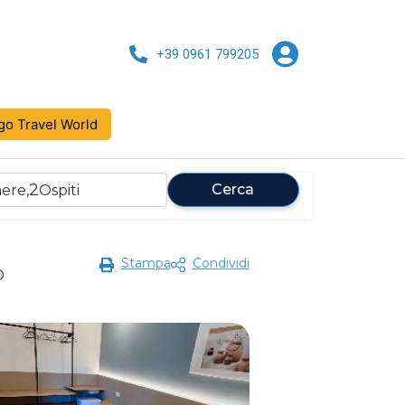
+39 0961 799205
go Travel World
2
Cerca
ere,
Ospiti
Stampa
Condividi
O