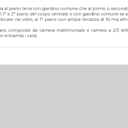
ia al piano terra con giardino comune che al primo o second
 1° e 2° piano del corpo centrale o con giardino comune se al pi
bicate nei villini, al 1° piano con ampia terrazza di 16 mq at
ni, composte da camera matrimoniale e camera a 2/3 letti,
n entrambi i vani).