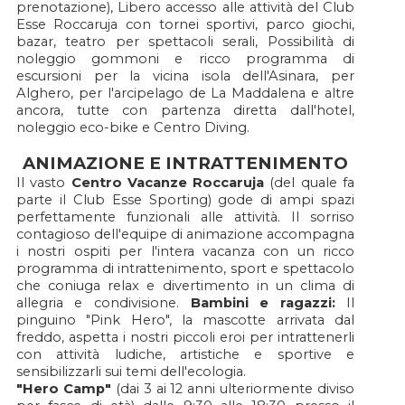
prenotazione), Libero accesso alle attività del Club
Esse Roccaruja con tornei sportivi, parco giochi,
bazar, teatro per spettacoli serali, Possibilità di
noleggio gommoni e ricco programma di
escursioni per la vicina isola dell'Asinara, per
Alghero, per l'arcipelago de La Maddalena e altre
ancora, tutte con partenza diretta dall'hotel,
noleggio eco-bike e Centro Diving.
ANIMAZIONE E INTRATTENIMENTO
Il vasto
Centro Vacanze Roccaruja
(del quale fa
parte il Club Esse Sporting) gode di ampi spazi
perfettamente funzionali alle attività. Il sorriso
contagioso dell'equipe di animazione accompagna
i nostri ospiti per l'intera vacanza con un ricco
programma di intrattenimento, sport e spettacolo
che coniuga relax e divertimento in un clima di
allegria e condivisione.
Bambini e ragazzi:
Il
pinguino "Pink Hero", la mascotte arrivata dal
freddo, aspetta i nostri piccoli eroi per intrattenerli
con attività ludiche, artistiche e sportive e
sensibilizzarli sui temi dell'ecologia.
"Hero Camp"
(dai 3 ai 12 anni ulteriormente diviso