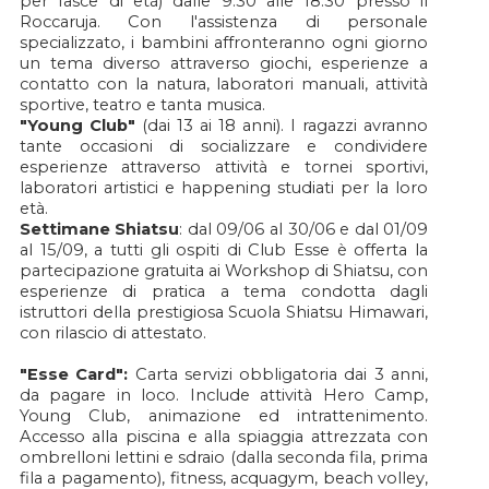
per fasce di età) dalle 9:30 alle 18:30 presso il
Roccaruja. Con l'assistenza di personale
specializzato, i bambini affronteranno ogni giorno
un tema diverso attraverso giochi, esperienze a
contatto con la natura, laboratori manuali, attività
sportive, teatro e tanta musica.
"Young Club"
(dai 13 ai 18 anni). I ragazzi avranno
tante occasioni di socializzare e condividere
esperienze attraverso attività e tornei sportivi,
laboratori artistici e happening studiati per la loro
età.
Settimane Shiatsu
: dal 09/06 al 30/06 e dal 01/09
al 15/09, a tutti gli ospiti di Club Esse è offerta la
partecipazione gratuita ai Workshop di Shiatsu, con
esperienze di pratica a tema condotta dagli
istruttori della prestigiosa Scuola Shiatsu Himawari,
con rilascio di attestato.
"Esse Card":
Carta servizi obbligatoria dai 3 anni,
da pagare in loco. Include attività Hero Camp,
Young Club, animazione ed intrattenimento.
Accesso alla piscina e alla spiaggia attrezzata con
ombrelloni lettini e sdraio (dalla seconda fila, prima
fila a pagamento), fitness, acquagym, beach volley,