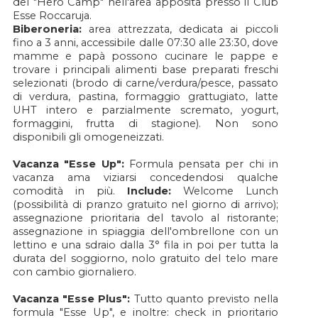
del "Hero Camp" nell'area apposita presso il Club
Esse Roccaruja.
Biberoneria:
area attrezzata, dedicata ai piccoli
fino a 3 anni, accessibile dalle 07:30 alle 23:30, dove
mamme e papà possono cucinare le pappe e
trovare i principali alimenti base preparati freschi
selezionati (brodo di carne/verdura/pesce, passato
di verdura, pastina, formaggio grattugiato, latte
UHT intero e parzialmente scremato, yogurt,
formaggini, frutta di stagione). Non sono
disponibili gli omogeneizzati.
Vacanza "Esse Up":
Formula pensata per chi in
vacanza ama viziarsi concedendosi qualche
comodità in più.
Include:
Welcome Lunch
(possibilità di pranzo gratuito nel giorno di arrivo);
assegnazione prioritaria del tavolo al ristorante;
assegnazione in spiaggia dell'ombrellone con un
lettino e una sdraio dalla 3° fila in poi per tutta la
durata del soggiorno, nolo gratuito del telo mare
con cambio giornaliero.
Vacanza "Esse Plus":
Tutto quanto previsto nella
formula "Esse Up", e inoltre: check in prioritario