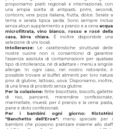
proponiamo piatti regionali e internazionali, con
una ampia scelta di antipasti, primi, secondi,
contorni, vera pizza italiana, frutta, dolce. Serate a
tema e serata tipica sarda. Sono sempre inclusi
senza alcun supplemento a pranzo e a cena
acqua
microfiltrata, vino bianco, rosso e rosé della
casa, birra chiara.
È inoltre disponibile una
selezione di vini locali.
Intolleranze:
Le caratteristiche strutturali delle
nostre cucine non ci consentono di garantire
l'assenza assoluta di contaminazioni per qualsiasi
tipo di intolleranza, né di adattare i menù a singole
allergie. In ogni caso, nel nostro ristorante, è
possibile trovare al buffet alimenti per loro natura
privi di glutine, lattosio, uova. Disponiamo, inoltre,
di una linea di prodotti senza glutine.
Per la colazione:
fette biscottate, biscotti, gallette
di riso, pancarré, merendine confezionate,
marmellate, muesli; per il pranzo e la cena: pasta,
pane e dolci confezionati.
Per i bambini ogni giorno: RistoMini
"Banchetto dell'Eroe":
menù speciale per i
bambini che possono pranzare insieme allo staff