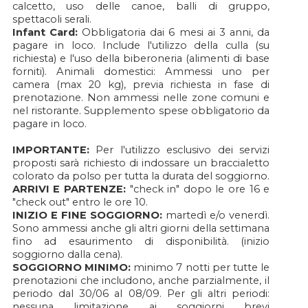
calcetto, uso delle canoe, balli di gruppo,
spettacoli serali.
Infant Card:
Obbligatoria dai 6 mesi ai 3 anni, da
pagare in loco. Include l'utilizzo della culla (su
richiesta) e l'uso della biberoneria (alimenti di base
forniti). Animali domestici: Ammessi uno per
camera (max 20 kg), previa richiesta in fase di
prenotazione. Non ammessi nelle zone comuni e
nel ristorante. Supplemento spese obbligatorio da
pagare in loco.
IMPORTANTE:
Per l'utilizzo esclusivo dei servizi
proposti sarà richiesto di indossare un braccialetto
colorato da polso per tutta la durata del soggiorno.
ARRIVI E PARTENZE:
"check in" dopo le ore 16 e
"check out" entro le ore 10.
INIZIO E FINE SOGGIORNO:
martedì e/o venerdì.
Sono ammessi anche gli altri giorni della settimana
fino ad esaurimento di disponibilità. (inizio
soggiorno dalla cena).
SOGGIORNO MINIMO:
minimo 7 notti per tutte le
prenotazioni che includono, anche parzialmente, il
periodo dal 30/06 al 08/09. Per gli altri periodi:
nessuna limitazione ai soggiorni brevi