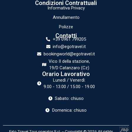
Condizioni Contrattuali
Informativa Privacy
Annullamento
Polizze
Contatti
+39 0961 799205
info@egotravel.it
bookingworld@egotravel.it
Vico II della stazione,
19/D Catanzaro (Cz)
Orario Lavorativo
Lunedì / Venerdì:
9.00 - 13.00 / 15.00 - 19.00
Sabato: chiuso
Domenica: chiuso
Ego Travel Tour operator S.r.l. – Copyright © 2024 All rights