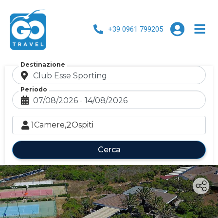
+39 0961 799205
Destinazione
Periodo
1
2
Camere,
Ospiti
Cerca