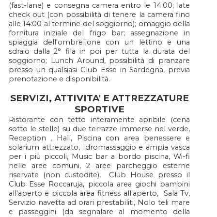
(fast-lane) e consegna camera entro le 14:00; late
check out (con possibilità di tenere la camera fino
alle 14:00 al termine del soggiorno); omaggio della
fornitura iniziale del frigo bar; assegnazione in
spiaggia dell'ombrellone con un lettino e una
sdraio dalla 2° fila in poi per tutta la durata del
soggiorno; Lunch Around, possibilità di pranzare
presso un qualsiasi Club Esse in Sardegna, previa
prenotazione e disponibilità.
SERVIZI, ATTIVITA' E ATTREZZATURE
SPORTIVE
Ristorante con tetto interamente apribile (cena
sotto le stelle) su due terrazze immerse nel verde,
Reception , Hall, Piscina con area benessere e
solarium attrezzato, Idromassaggio e ampia vasca
per i più piccoli, Music bar a bordo piscina, Wi-fi
nelle aree comuni, 2 aree parcheggio esterne
riservate (non custodite), Club House presso il
Club Esse Roccaruja, piccola area giochi bambini
all'aperto e piccola area fitness all'aperto, Sala Tv,
Servizio navetta ad orari prestabiliti, Nolo teli mare
e passeggini (da segnalare al momento della