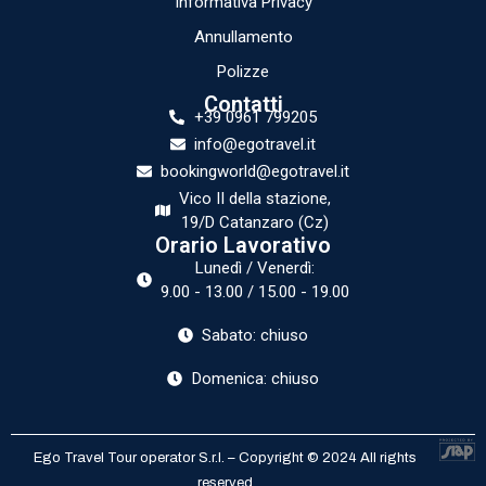
Informativa Privacy
Annullamento
Polizze
Contatti
+39 0961 799205
info@egotravel.it
bookingworld@egotravel.it
Vico II della stazione,
19/D Catanzaro (Cz)
Orario Lavorativo
Lunedì / Venerdì:
9.00 - 13.00 / 15.00 - 19.00
Sabato: chiuso
Domenica: chiuso
Ego Travel Tour operator S.r.l. – Copyright © 2024 All rights
reserved