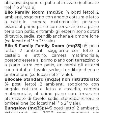
abitativa dispone di patio attrezzato (collocate
nel 1° o 2° viale).
Bilo Family Room (mq35):
(4 posti letto) 2
ambienti, soggiorno con angolo cottura e letto
a castello, camera matrimoniale, possono
essere al primo piano con terrazzino o a piano
terra con patio, entrambi gli esterni sono dotati
di tavolo, sedie, stendibiancheria e ombrellone
(collocati nel 1° o 2° viale).
Bilo 5 Family Family Room (mq35):
(5 posti
letto) 2 ambienti, soggiorno con letto a
castello e lettino, camera matrimoniale,
possono essere al primo piano con terrazzino o
a piano terra con patio, entrambi gli esterni
sono dotati di tavolo, sedie, stendibiancheria e
ombrellone (collocati nel 2° viale).
Bilocale Standard (mq35) non ristrutturato
:
(4 posti letto) 2 ambienti, soggiorno con
angolo cottura e letto a castello, camera
matrimoniale, al primo piano con terrazzino
attrezzato di tavolo, sedie, stendibiancheria e
ombrellone (collocati nel 1° o 2° viale).
Bungalow (mq35)
: (4/5 posti letto) 2 ambienti,
ristrutturati nel 2023 sono composti da: