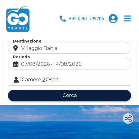
+39 0961 799205
Destinazione
Periodo
1
2
Camere,
Ospiti
Cerca