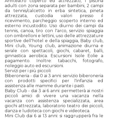
Anfiteatro coperto ed attrezzato, 1 piscina
adulti con zona separata per bambini, 2 campi
da tennis/calcetto in erba sintetica, pineta
attrezzata, custodia valori presso il
ricevimento, parcheggio scoperto interno ed
esterno incustodito. Uso diurno dei campi da
tennis, canoa, tiro con l'arco, servizio spiaggia
con ombrelloni e lettini, uso delle attrezzature
sportive dell'hotel e della spiaggia, Baby club,
Mini club, Young club, animazione diurna e
serale con spettacoli, giochi, cabaret, balli,
ginnastica aerobica. Escursioni Isole Eolie a
pagamento. Inoltre: tabacchi, fotografo,
noleggio auto ed escursioni.
Servizi per i più piccoli:
Biberoneria - dai 0 ai 3 anni: servizio biberoneria
con prodotti specifici per l'infanzia ed
assistenza alle mamme durante i pasti.
Baby Club - dai 3 ai 6 anni: permetterà ai nostri
piccoli amici di vivere una vacanza nella
vacanza con assistenza specializzata, area
giochi attrezzata, laboratorio teatro dei piccoli,
danza e ludoteca con giochi e videoteca.
Mini Club dai 6 ai 13 anni: si raggrupperà fra le