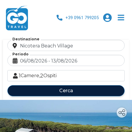
+39 0961 799205
Destinazione
Periodo
1
2
Camere,
Ospiti
Cerca