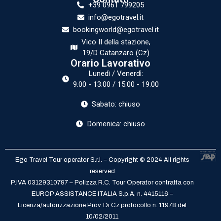
+39 0961 799205
info@egotravel.it
bookingworld@egotravel.it
Vico II della stazione,
19/D Catanzaro (Cz)
Orario Lavorativo
Lunedì / Venerdì:
9.00 - 13.00 / 15.00 - 19.00
Sabato: chiuso
Domenica: chiuso
Ego Travel Tour operator S.r.l. – Copyright © 2024 All rights
reserved
P.IVA 03129310797 – Polizza R.C. Tour Operator contratta con
EUROP ASSISTANCE ITALIA S.p.A. n. 4415116 –
Licenza/autorizzazione Prov. Di Cz protocollo n. 11978 del
10/02/2011