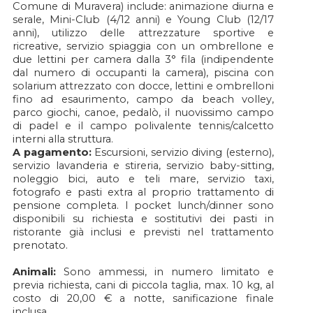
Comune di Muravera) include: animazione diurna e
serale, Mini-Club (4/12 anni) e Young Club (12/17
anni), utilizzo delle attrezzature sportive e
ricreative, servizio spiaggia con un ombrellone e
due lettini per camera dalla 3° fila (indipendente
dal numero di occupanti la camera), piscina con
solarium attrezzato con docce, lettini e ombrelloni
fino ad esaurimento, campo da beach volley,
parco giochi, canoe, pedalò, il nuovissimo campo
di padel e il campo polivalente tennis/calcetto
interni alla struttura.
A pagamento:
Escursioni, servizio diving (esterno),
servizio lavanderia e stireria, servizio baby-sitting,
noleggio bici, auto e teli mare, servizio taxi,
fotografo e pasti extra al proprio trattamento di
pensione completa. I pocket lunch/dinner sono
disponibili su richiesta e sostitutivi dei pasti in
ristorante già inclusi e previsti nel trattamento
prenotato.
Animali:
Sono ammessi, in numero limitato e
previa richiesta, cani di piccola taglia, max. 10 kg, al
costo di 20,00 € a notte, sanificazione finale
inclusa.