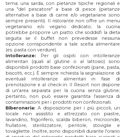
tema; una sarda, con pietanze tipiche regionali e
una "del pescatore" a base di pesce (pietanze
alternative a base di carne e/o vegetariane sono
sempre presenti). Il ristorante non offre un menu
vegetariano e/o vegano dedicato; la cucina
potrebbe proporre un piatto che soddisfi la dieta
seguita se il buffet non prevedesse nessuna
opzione corrispondente a tale scelta alimentare
(es. pasta con verdure).
Intolleranze:
Per gli ospiti con intolleranze
alimentari (quali al glutine o al lattosio) sono
disponibili prodotti base confezionati (pane, pasta,
biscotti, ecc.). È sempre richiesta la segnalazione di
eventuali intolleranze alimentari in fase di
prenotazione e al check-in. Il Resort non dispone
di un'area separata per la cucina senza glutine;
pertanto, non può essere garantita l'assenza di
contaminazioni per i prodotti non confezionati.
Biberoneria:
A disposizione per i più piccoli, un
locale non assistito e attrezzato con piastre,
lavandino, frigorifero, scalda biberon, microonde,
frullatore, sterilizzatore, pentole, stoviglie e
tovagliette. Inoltre, sono disponibili durante l'orario
di apertura del ristorante prodotti base cucinati e