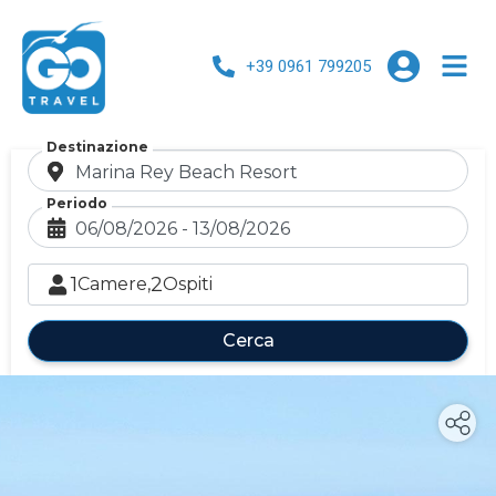
+39 0961 799205
Destinazione
Periodo
1
2
Camere,
Ospiti
Cerca