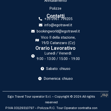
Annullamento
Polizze
Contatti
+39 0961 799205
info@egotravel.it
bookingworld@egotravel.it
Vico II della stazione,
19/D Catanzaro (Cz)
Orario Lavorativo
Lunedì / Venerdì:
9.00 - 13.00 / 15.00 - 19.00
Sabato: chiuso
Domenica: chiuso
Ego Travel Tour operator S.r.l. – Copyright © 2024 All rights
reserved
P.IVA 03129310797 – Polizza R.C. Tour Operator contratta con