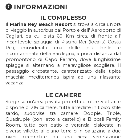
INFORMAZIONI
IL COMPLESSO
Il Marina Rey Beach Resort
si trova a circa un'ora
di viaggio in auto/bus dal Porto e dall' Aeroporto di
Cagliari, da cui dista 60 Km circa, di fronte all'
incantevole spiaggia di Piscina Rei (località Costa
Rei), considerata una delle più belle e
incontaminate della Sardegna, a poca distanza dal
promontorio di Capo Ferrato, dove lunghissime
spiagge si alternano a meravigliose scogliere. Il
paesaggio circostante, caratterizzato dalla tipica
macchia mediterranea ispira ad una rilassante
vacanza.
LE CAMERE
Sorge su un'area privata protetta di oltre 5 ettari e
dispone di 216 camere, tutte arredate in tipico stile
sardo, suddivise tra camere Doppie, Triple,
Quadruple (con letto a castello) e Bilocali Family
Room, tutte con patio o veranda, dislocate in
diverse villette al piano terra o in palazzine a due
piani, circondate da una ricca vegetazione