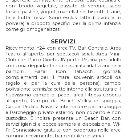
non: brodo vegetale, passato di verdure, sugo
fresco, pastine, yogurt, martellatine, biscotti, tisane,
tè e frutta fresca. Sono esclusi latte (liquido e in
polvere) e prodotti specifici per la prima infanzia
come gli omogeneizzati.
SERVIZI
Ricevimento h24 con area TV, Bar Centrale, Area
Teatro all'aperto per spettacoli serali, Area Mini-
Club con Parco Giochi all'aperto, Piscina per adulti
con zona degradante non separata adatta anche ai
bambini, Bazar (con tabacchi, giornali,
complementi per il mare, souvenir, articoli da
regalo e per la cura della persona), campo
polivalente tennis/calcetto interno alla struttura e il
nuovissimo campo di padel, area Fitness coperta
all'aperto, Campo da Beach Volley in spiaggia,
Canoe, Pedalò, Navetta interna da e per la spiaggia
e Parcheggio privato esterno, non coperto e non
custodito. È inoltre presente un Beach Bar, con
servizi igienici e docce sempre a disposizione. Wi-
Fi: Connessione gratuita con copertura nelle aree
comuni (ricevimento, bar centrale e piscina).