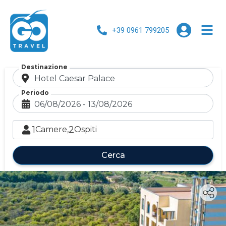
+39 0961 799205
Destinazione
Periodo
1
2
Camere,
Ospiti
Cerca