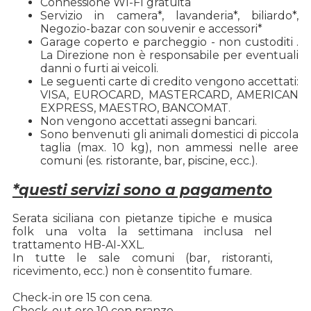
Connessione WI-FI gratuita
Servizio in camera*, lavanderia*, biliardo*,
Negozio-bazar con souvenir e accessori*
Garage coperto e parcheggio - non custoditi .
La Direzione non è responsabile per eventuali
danni o furti ai veicoli.
Le seguenti carte di credito vengono accettati:
VISA, EUROCARD, MASTERCARD, AMERICAN
EXPRESS, MAESTRO, BANCOMAT.
Non vengono accettati assegni bancari.
Sono benvenuti gli animali domestici di piccola
taglia (max. 10 kg), non ammessi nelle aree
comuni (es. ristorante, bar, piscine, ecc.).
*questi servizi sono a pagamento
Serata siciliana con pietanze tipiche e musica
folk una volta la settimana inclusa nel
trattamento HB-AI-XXL.
In tutte le sale comuni (bar, ristoranti,
ricevimento, ecc.) non è consentito fumare.
Check-in ore 15 con cena.
Check-out ore 10 con pranzo.