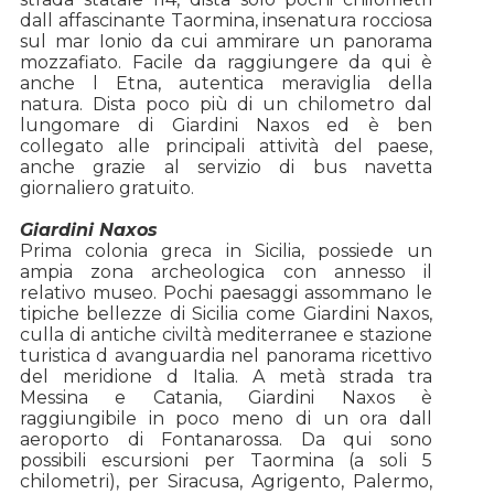
dall affascinante Taormina, insenatura rocciosa
sul mar Ionio da cui ammirare un panorama
mozzafiato. Facile da raggiungere da qui è
anche l Etna, autentica meraviglia della
natura. Dista poco più di un chilometro dal
lungomare di Giardini Naxos ed è ben
collegato alle principali attività del paese,
anche grazie al servizio di bus navetta
giornaliero gratuito.
Giardini Naxos
Prima colonia greca in Sicilia, possiede un
ampia zona archeologica con annesso il
relativo museo. Pochi paesaggi assommano le
tipiche bellezze di Sicilia come Giardini Naxos,
culla di antiche civiltà mediterranee e stazione
turistica d avanguardia nel panorama ricettivo
del meridione d Italia. A metà strada tra
Messina e Catania, Giardini Naxos è
raggiungibile in poco meno di un ora dall
aeroporto di Fontanarossa. Da qui sono
possibili escursioni per Taormina (a soli 5
chilometri), per Siracusa, Agrigento, Palermo,