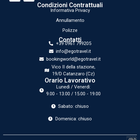
Condizioni Contrattuali
Informativa Privacy
Annullamento
Polizze
Contatti
+39 0961 799205
info@egotravel.it
bookingworld@egotravel.it
Vico II della stazione,
19/D Catanzaro (Cz)
Orario Lavorativo
Lunedì / Venerdì:
9.00 - 13.00 / 15.00 - 19.00
Sabato: chiuso
Domenica: chiuso