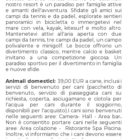
nostro resort è un paradiso per famiglie attive
e amanti dell'avventura. Sfidate gli amici sui
campi da tennis e da padel, esplorate sentieri
panoramici in bicicletta o immergetevi nel
mare con vela, kayak, kitesurf e molto altro.
Mantenetevi attivi all'aria aperta con due
campi da tennis, tre campi da padel, un campo
polivalente e minigolf. Le bocce offrono un
divertimento classico, mentre calcio e basket
invitano a una competizione giocosa. Un
paradiso sportivo per il divertimento in famiglia
e nuove sfide.
Animali domestici:
39,00 EUR a cane, inclusi i
servizi di benvenuto per cani (pacchetto di
benvenuto, servizio di passeggiata cani su
richiesta, coperta, asciugamano e ciotola per
l'acqua per cani durante il soggiorno,
disponibili per l'acquisto).
I cani sono benvenuti
nelle seguenti aree: Camera- Hall - Area bar
.
Non è consentito portare cani nelle seguenti
aree: Area colazione - Ristorante Spa Piscina.
Inoltre, vi informiamo che i cani devono essere