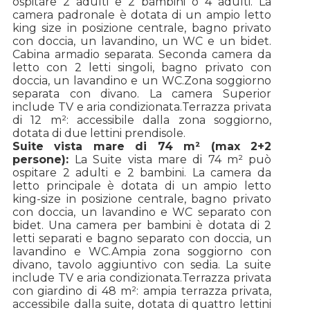
ospitare 2 adulti e 2 bambini o 4 adulti. La
camera padronale è dotata di un ampio letto
king size in posizione centrale, bagno privato
con doccia, un lavandino, un WC e un bidet.
Cabina armadio separata. Seconda camera da
letto con 2 letti singoli, bagno privato con
doccia, un lavandino e un WC.
Zona soggiorno
separata con divano. La camera Superior
include TV e aria condizionata.
Terrazza privata
di 12 m²: accessibile dalla zona soggiorno,
dotata di due lettini prendisole.
Suite vista mare di 74 m² (max 2+2
persone):
La Suite vista mare di 74 m² può
ospitare 2 adulti e 2 bambini. La camera da
letto principale è dotata di un ampio letto
king-size in posizione centrale, bagno privato
con doccia, un lavandino e WC separato con
bidet. Una camera per bambini è dotata di 2
letti separati e bagno separato con doccia, un
lavandino e WC.
Ampia zona soggiorno con
divano, tavolo aggiuntivo con sedia. La suite
include TV e aria condizionata.
Terrazza privata
con giardino di 48 m²: ampia terrazza privata,
accessibile dalla suite, dotata di quattro lettini