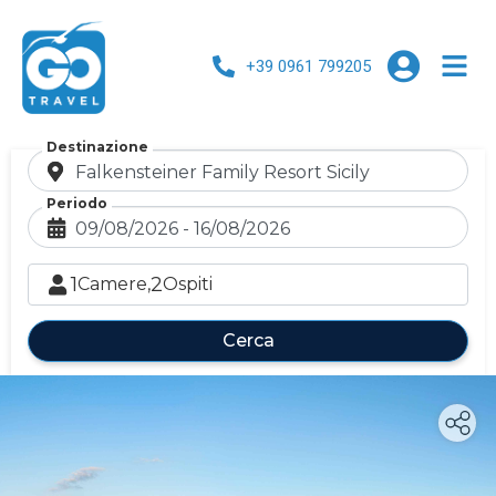
+39 0961 799205
Destinazione
Periodo
1
2
Camere,
Ospiti
Cerca