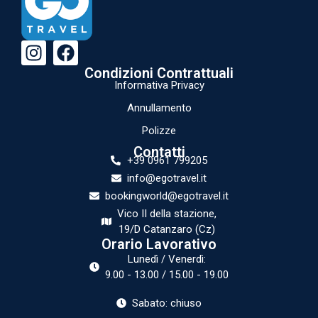
Condizioni Contrattuali
Informativa Privacy
Annullamento
Polizze
Contatti
+39 0961 799205
info@egotravel.it
bookingworld@egotravel.it
Vico II della stazione,
19/D Catanzaro (Cz)
Orario Lavorativo
Lunedì / Venerdì:
9.00 - 13.00 / 15.00 - 19.00
Sabato: chiuso