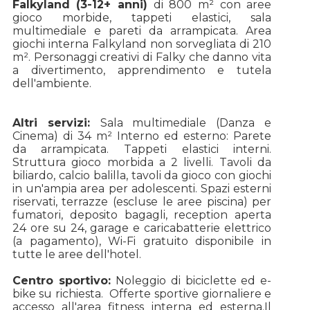
Falkyland (3-12+ anni)
di 800 m² con aree
gioco morbide, tappeti elastici, sala
multimediale e pareti da arrampicata. Area
giochi interna Falkyland non sorvegliata di 210
m². Personaggi creativi di Falky che danno vita
a divertimento, apprendimento e tutela
dell'ambiente.
Altri servizi:
Sala multimediale (Danza e
Cinema) di 34 m² Interno ed esterno: Parete
da arrampicata. Tappeti elastici interni.
Struttura gioco morbida a 2 livelli. Tavoli da
biliardo, calcio balilla, tavoli da gioco con giochi
in un'ampia area per adolescenti. Spazi esterni
riservati, terrazze (escluse le aree piscina) per
fumatori, deposito bagagli, reception aperta
24 ore su 24, garage e caricabatterie elettrico
(a pagamento), Wi-Fi gratuito disponibile in
tutte le aree dell'hotel.
Centro sportivo:
Noleggio di biciclette ed e-
bike su richiesta.
Offerte sportive giornaliere e
accesso all'area fitness interna ed esterna.
Il