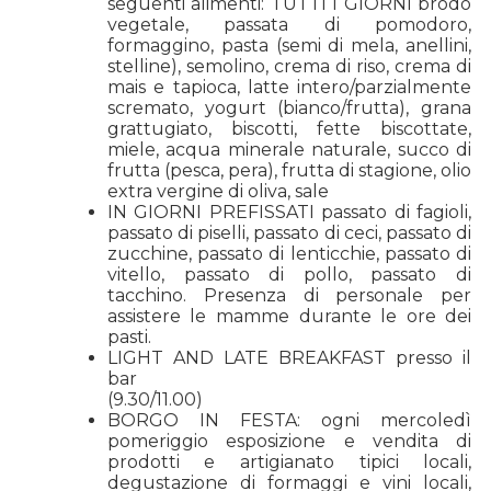
seguenti alimenti: TUTTI I GIORNI brodo
vegetale, passata di pomodoro,
formaggino, pasta (semi di mela, anellini,
stelline), semolino, crema di riso, crema di
mais e tapioca, latte intero/parzialmente
scremato, yogurt (bianco/frutta), grana
grattugiato, biscotti, fette biscottate,
miele, acqua minerale naturale, succo di
frutta (pesca, pera), frutta di stagione, olio
extra vergine di oliva, sale
IN GIORNI PREFISSATI passato di fagioli,
passato di piselli, passato di ceci, passato di
zucchine, passato di lenticchie, passato di
vitello, passato di pollo, passato di
tacchino. Presenza di personale per
assistere le mamme durante le ore dei
pasti.
LIGHT AND LATE BREAKFAST presso il
bar
(9.30/
BORGO IN FESTA: ogni mercoledì
pomeriggio esposizione e vendita di
prodotti e artigianato tipici locali,
degustazione di formaggi e vini locali,