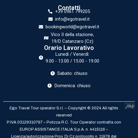
Contatti
+39 0961 799205
info@egotravel.it
bookingworld@egotravel.it
Vico II della stazione,
19/D Catanzaro (Cz)
Orario Lavorativo
Lunedì / Venerdì:
9.00 - 13.00 / 15.00 - 19.00
Sabato: chiuso
Domenica: chiuso
Ego Travel Tour operator S.r.l. – Copyright © 2024 All rights
reserved
P.IVA 03129310797 – Polizza R.C. Tour Operator contratta con
EUROP ASSISTANCE ITALIA S.p.A. n. 4415116 –
Licenza/autorizzazione Prov. Di Cz protocollo n. 11978 del