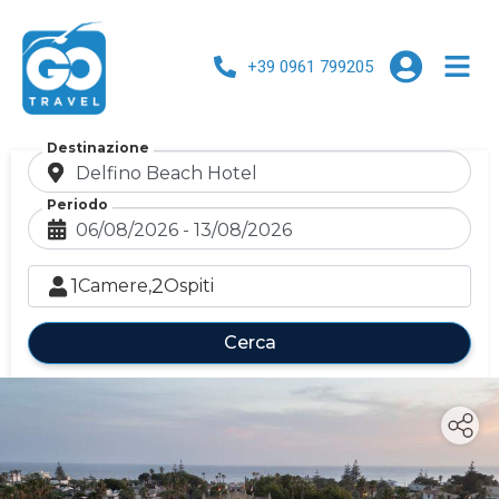
+39 0961 799205
Destinazione
Periodo
1
2
Camere,
Ospiti
Cerca