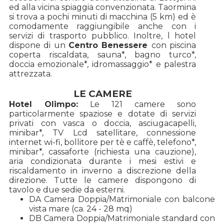
ed alla vicina spiaggia convenzionata. Taormina
si trova a pochi minuti di macchina (5 km) ed è
comodamente raggiungibile anche con i
servizi di trasporto pubblico. Inoltre, l hotel
dispone di un
Centro Benessere
con piscina
coperta riscaldata, sauna*, bagno turco*,
doccia emozionale*, idromassaggio* e palestra
attrezzata.
LE CAMERE
Hotel Olimpo:
Le 121 camere sono
particolarmente spaziose e dotate di servizi
privati con vasca o doccia, asciugacapelli,
minibar*, TV Lcd satellitare, connessione
internet wi-fi, bollitore per tè e caffè, telefono*,
minibar*, cassaforte (richiesta una cauzione),
aria condizionata durante i mesi estivi e
riscaldamento in inverno a discrezione della
direzione. Tutte le camere dispongono di
tavolo e due sedie da esterni.
DA Camera Doppia/Matrimoniale con balcone
vista mare (ca. 24 - 28 mq)
DB Camera Doppia/Matrimoniale standard con