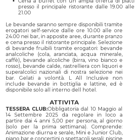
Cena a buffet con un ampia offerta di piatti
presso il principale ristorante dalle 19.00 alle
21.00
Le bevande saranno sempre disponibili tramite
erogatori self-service dalle ore 10.00 alle ore
24.00 nei bar, in apposite aree, durante pranzo
e cena presso il ristorante principale. Selezione
di bevande fruibili tramite erogatori: bevande
analcoliche (cola, aranciata, acqua minerale,
caffè), bevande alcoliche (birra, vino bianco e
rosso), bevande calde, rastrelliera con liquori e
superalcolici nazionali di nostra selezione nei
bar. Gelati a volontà. L All Inclusive non
include bevande in bottiglia e lattine, ed è
disponibile solo all interno dell hotel.
ATTIVITA
TESSERA CLUB:
Obbligatoria dal 10 Maggio al
14 Settembre 2025 da regolare in loco a
partire dai 4 anni 5,00 per persona, al giorno
(solo per la prima settimana). Comprende:
Animazione diurna e serale, Mini e Junior Club,
piano bar e concertini o spettacoli serali; piscine