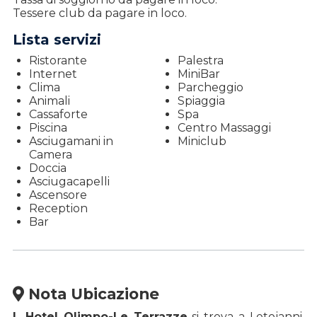
Tessere club da pagare in loco.
Lista servizi
Ristorante
Palestra
Internet
MiniBar
Clima
Parcheggio
Animali
Spiaggia
Cassaforte
Spa
Piscina
Centro Massaggi
Asciugamani in
Miniclub
Camera
Doccia
Asciugacapelli
Ascensore
Reception
Bar
Nota Ubicazione
L Hotel Olimpo-Le Terrazze
si trova a Letojanni,