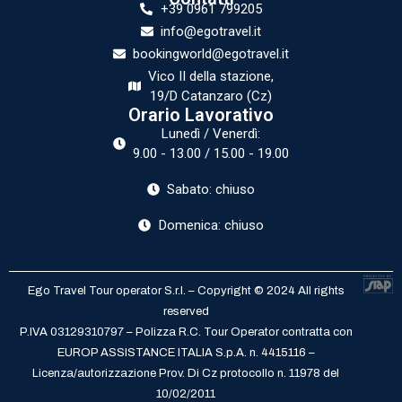
+39 0961 799205
info@egotravel.it
bookingworld@egotravel.it
Vico II della stazione,
19/D Catanzaro (Cz)
Orario Lavorativo
Lunedì / Venerdì:
9.00 - 13.00 / 15.00 - 19.00
Sabato: chiuso
Domenica: chiuso
Ego Travel Tour operator S.r.l. – Copyright © 2024 All rights
reserved
P.IVA 03129310797 – Polizza R.C. Tour Operator contratta con
EUROP ASSISTANCE ITALIA S.p.A. n. 4415116 –
Licenza/autorizzazione Prov. Di Cz protocollo n. 11978 del
10/02/2011