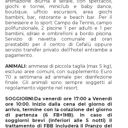
animazione diurna e serale, con spettacoli,
giochi e tornei, miniclub e baby dance,
boutique, ufficio escursioni, area giochi
bambini, bar, ristorante e beach bar. Per il
benessere e lo sport: Campo da Tennis, campo
polifunzionale, 2 piscine 1 per adulti e 1 per
bambini, sdraio e ombrelloni a bordo piscina.
Servizio di navetta comunale ad orari
prestabiliti per il centro di Cefalù oppure
servizio transfer privato dell'hotel entrambe a
pagamento.
ANIMALI:
ammessi di piccola taglia (max 5 kg),
escluso aree comuni, con supplemento Euro
70 a settimana ad animale per disinfezione
finale. Gli animali sono sempre soggetti al
regolamento vigente nel resort;
SOGGIORNI:
Da venerdì ore 17:00 a Venerdì
ore 10:00. Inizio dalla cena del giorno di
arrivo, termine con la colazione del giorno
di partenza (6 FB+1HB). In caso di
soggiorni brevi (inferiori alle 5 notti) il
trattamento di FBB includerà il Pranzo del