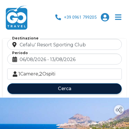
+39 0961 799205
Destinazione
Periodo
1
2
Camere,
Ospiti
Cerca